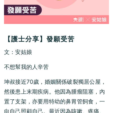
【護士分享】發願受苦
文：安姑娘
不想幫我的人辛苦
坤叔接近70歲，婚姻關係破裂獨居公屋，
然後患上末期疾病。他因為腫瘤阻塞，內
置了支架，亦要用特幼的鼻胃管飼食，一
向自己照顧自己。最近因為咳嗽、疼痛、