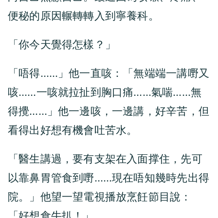
便秘的原因輾轉轉入到寧養科。
「你今天覺得怎樣？」
「唔得……」他一直咳：「無端端一講嘢又
咳……一咳就拉扯到胸口痛……氣喘……無
得攪……」他一邊咳，一邊講，好辛苦，但
看得出好想有機會吐苦水。
「醫生講過，要有支架在入面撑住，先可
以靠鼻胃管食到嘢……現在唔知幾時先出得
院。」他望一望電視播放烹飪節目說：
「好想食牛扒！」