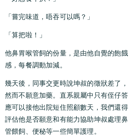
「嘗完味道，唔吞可以嗎？」
「算把啦！」
他鼻胃喉管飼的份量，是由他自覺的飽餓
感，每餐調動加減。
幾天後，同事交更時說坤叔的徵狀差了，
然而不願意加藥。直系親屬中只有侄仔答
應可以接他出院短住照顧數天，我們還得
評估他是否願意和有能力協助坤叔處理鼻
管餵飼、便秘等一些簡單護理。