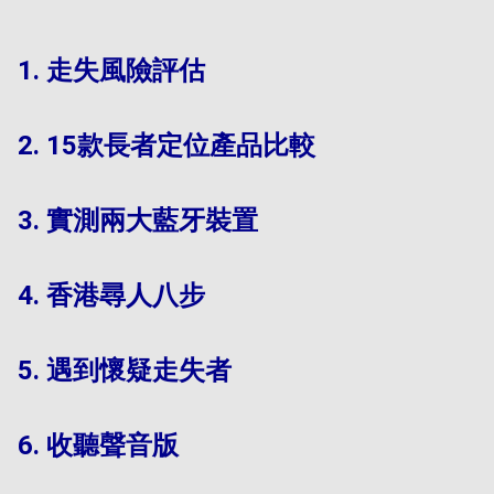
1
.
走失風險評估
2
.
15款長者定位產品比較
3
.
實測兩大藍牙裝置
4
.
香港尋人八步
5
.
遇到懷疑走失者
6
.
收聽聲音版