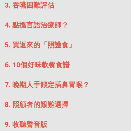
3
.
吞嚥困難評估
4
.
點搵言語治療師？
5
.
買返來的「照護食」
6
.
10個好味軟餐食譜
7
.
晚期人手餵定插鼻胃喉？
8
.
照顧者的艱難選擇
9
.
收聽聲音版