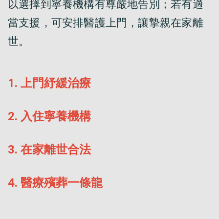
以選擇到寧養機構有尊嚴地告別；若有適
當支援，可安排醫護上門，讓摯親在家離
世。
1
.
上門紓緩治療
2
.
入住寧養機構
3
.
在家離世合法
4
.
醫療殯葬一條龍