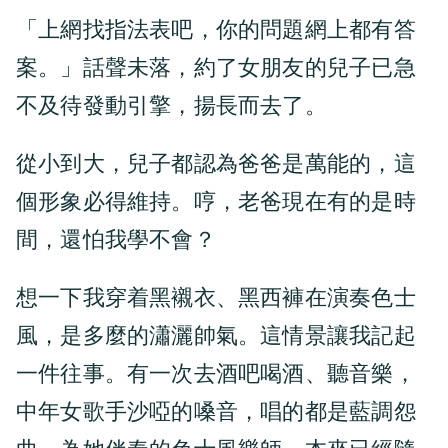
「上網找指法表吧，你的問題網上都有答
案。」話聲未落，約了女朋友的兒子已急
不及待發動引擎，揚長而去了。
從小到大，兒子都認為爸爸是萬能的，這
個形象必得維持。哼，老爸現在有的是時
間，還怕我學不會？
想一下我穿着黑襯衣、黑西褲在演奏色士
風，是多麼的瀟灑帥氣。這情景讓我記起
一件往事。有一次去酒吧喝酒、聽音樂，
中年女歌手沙啞的嗓音，唱的都是藍調怨