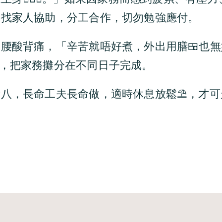
要找家人協助，分工合作，切勿勉強應付。
腰酸背痛，「辛苦就唔好煮，外出用膳🍱也
️，把家務攤分在不同日子完成。
八，長命工夫長命做，適時休息放鬆⛱️，才可