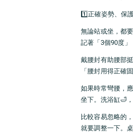
1️⃣正確姿勢、保
無論站或坐，都要
記著「3個90度
戴腰封有助腰部挺
「腰封用得正確
如果時常彎腰，應
坐下。洗浴缸🛁
比較容易忽略的
就要調整一下。