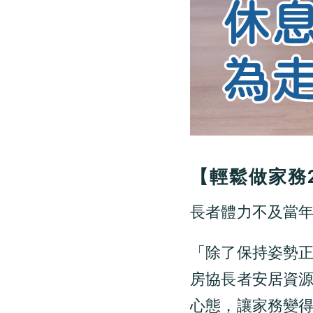
【輕鬆做家務
長者體力不及當年
「除了保持姿勢
房協長者安居資
心態，讓家務變