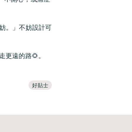
無妨。」不妨設計可
走更遠的路🌻。
好貼士