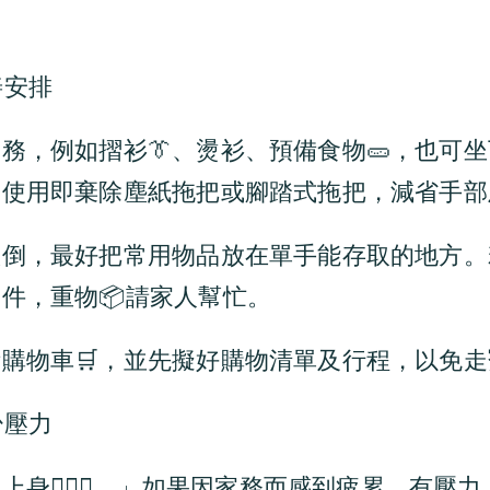
善安排
務，例如摺衫👔、燙衫、預備食物🥒，也可
慮使用即棄除塵紙拖把或腳踏式拖把，減省手部
跌倒，最好把常用物品放在單手能存取的地方。
件，重物📦請家人幫忙。
購物車🛒，並先擬好購物清單及行程，以免
少壓力
身🙅🏻‍♀️。」如果因家務而感到疲累、有壓