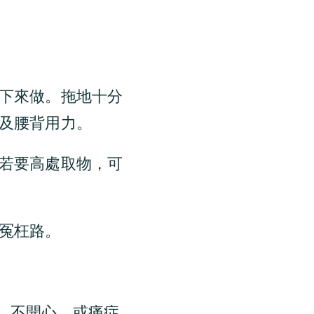
坐下來做。拖地十分
及腰背用力。
若要高處取物，可
走冤枉路。
力、不開心，或痛症