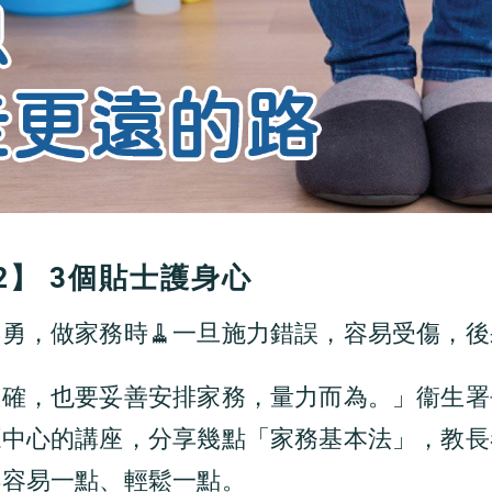
2】 3個貼士護身心
勇，做家務時🧹一旦施力錯誤，容易受傷，
正確，也要妥善安排家務，量力而為。」衞生署
源中心的講座，分享幾點「家務基本法」，教長
得容易一點、輕鬆一點。