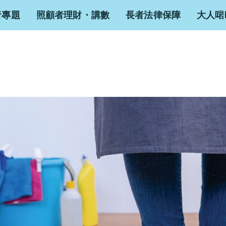
者專題
照顧者理財・講數
長者法律保障
大人啱