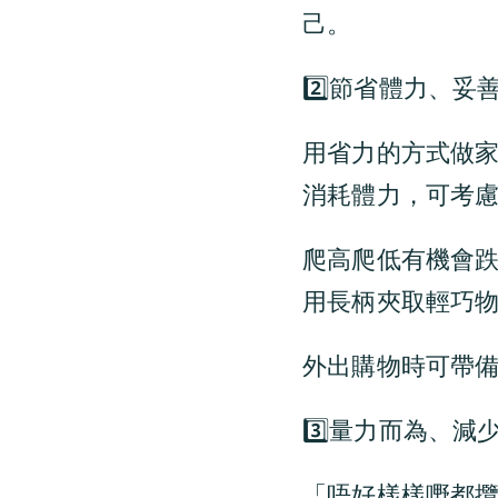
己。
2️⃣節省體力、妥
用省力的方式做家
消耗體力，可考
爬高爬低有機會
用長柄夾取輕巧物
外出購物時可帶備
3️⃣量力而為、減
「唔好樣樣嘢都攬上