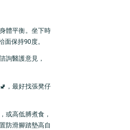
持身體平衡。坐下時
枱面保持90度。
先諮詢醫護意見，
🚽，最好找張凳仔
，或高低膊煮食，
置防滑腳踏墊高自