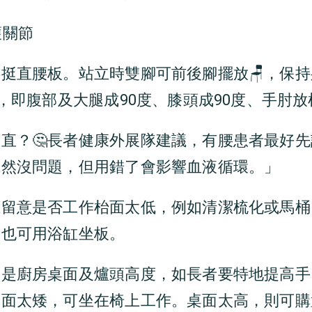
護關節
挺直腰板。站立時雙腳可前後腳擺放🪑，保
」，即腹部及大腿成90度、膝頭成90度、手肘放
直？🤔長者健康外展隊建議，有腰患者最好
固然沒問題，但用錯了會影響血液循環。」
留意是否工作枱面太低，例如清潔梳化或馬桶
，也可用浴缸坐板。
，是廚房桌面及爐頭高度，如長者要特地提高手
桌面太矮，可坐在椅上工作。桌面太高，則可購