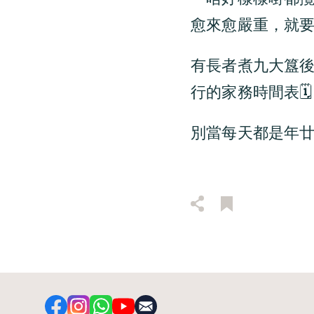
愈來愈嚴重，就
有長者煮九大簋後
行的家務時間表
別當每天都是年廿