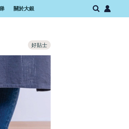
睇
關於大銀
好貼士