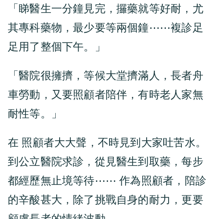
「睇醫生一分鐘見完，攞藥就等好耐，尤
其專科藥物，最少要等兩個鐘⋯⋯複診足
足用了整個下午。」
「醫院很擁擠，等候大堂擠滿人，長者舟
車勞動，又要照顧者陪伴，有時老人家無
耐性等。」
在
，不時見到大家吐苦水。
照顧者大大聲
到公立醫院求診，從見醫生到取藥，每步
都經歷無止境等待⋯⋯
作為照顧者，陪診
的辛酸甚大，除了挑戰自身的耐力，更要
顧慮長者的情緒波動。