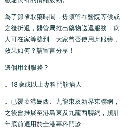
為了節省取藥時間，毋須留在醫院等候或
之後折返，
推出
，病
醫管局
藥物送遞服務
人可在家等藥到
。大家曾否使用此服藥，
效果如何？請留言分享！
？
邊個用到服務
。18歲或以上
專科門診病人
。已覆蓋港島西、
新界東聯網，
九龍東及
之後會推展至港島東及九龍西聯網，預計
年底前適用於全港專科門診