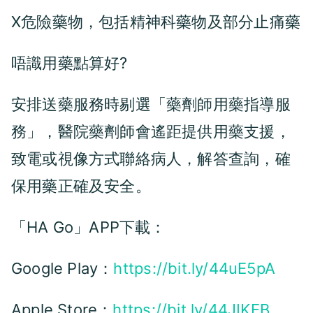
X
危險藥物，包括精神科藥物及部分止痛藥
唔識用藥點算好?
安排送藥服務時剔選「
藥劑師用藥指導服
」，醫院藥劑師
會遙距提供用藥支援，
務
致電或視像方式聯絡病人
，解答查詢，確
保用藥正確及安全
。
「HA Go」APP下載：
Google Play：
https://bit.ly/44uE5pA
Apple Store：
https://bit.ly/44JIKEB