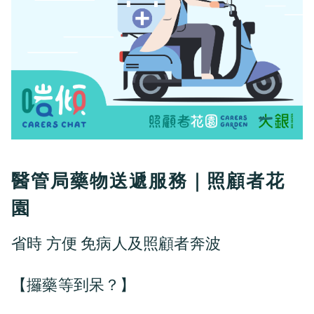
醫管局藥物送遞服務｜照顧者花
園
省時 方便 免病人及照顧者奔波
【攞藥等到呆？】