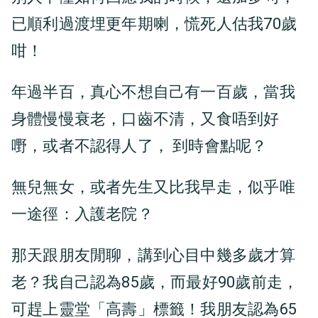
已順利過渡埋更年期喇，慌死人估我70歲
咁！
年過半百，真心不想自己有一百歲，當我
身體慢慢衰老，口齒不清，又食唔到好
嘢，或者不認得人了， 到時會點呢？
無兒無女，或者先生又比我早走，似乎唯
一途徑：入護老院？
那天跟朋友閒聊，講到心目中幾多歲才算
老？我自己認為85歲，而最好90歲前走，
可趕上靈堂「高壽」標籤！我朋友認為65