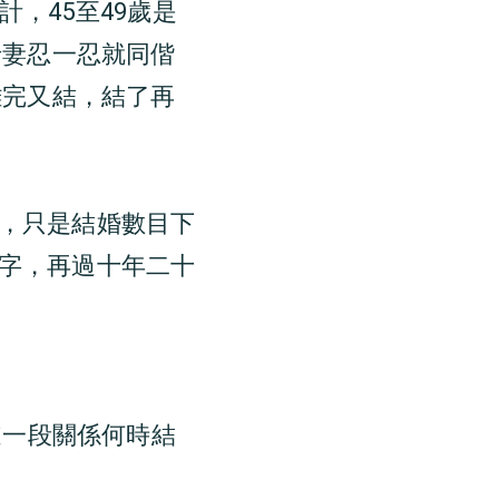
計，45至49歲是
老妻忍一忍就同偕
離完又結，結了再
，只是結婚數目下
字，再過十年二十
道一段關係何時結