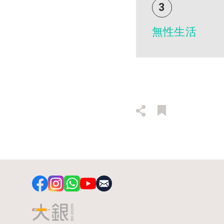
3
無性生活