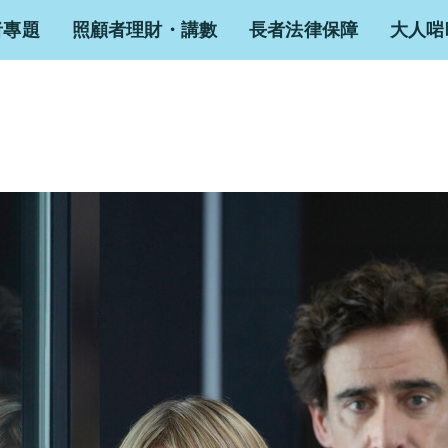
者專題
照顧者理財・講數
長者法律保障
大人啱