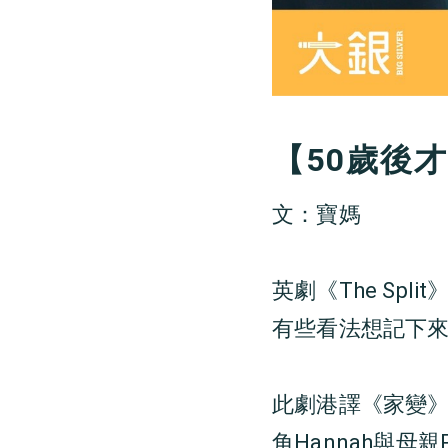
【50歲後
文：寶媽
英劇《The Sp
有些看法想記下
此劇港譯《家變
角Hannah與母