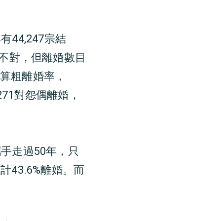
4,247宗結
然不對，但離婚數目
計算粗離婚率，
,271對怨偶離婚，
手走過50年，只
計43.6%離婚。而