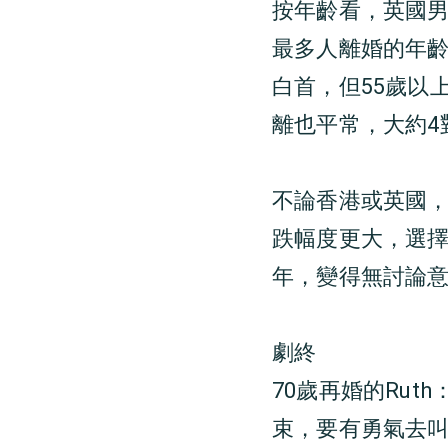
按年齡看，英國男性
最多人離婚的年齡
白首，但55歲以
離也平常，大約4
不論香港或英國
跌幅度更大，選
年，變得無討論
劇終
70歲再婚的Ru
束，要有勇氣去