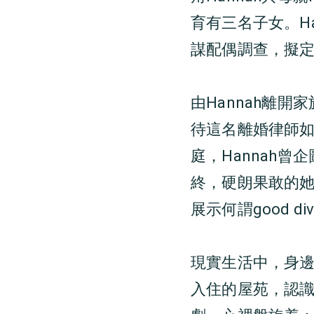
育有三名子女。H
謀配偶調查，擬
由Hannah離
待這名離婚律師
庭，Hannah
終，硬朗果敢的
展示何謂good div
現實生活中，身邊
入住的屋苑，認識