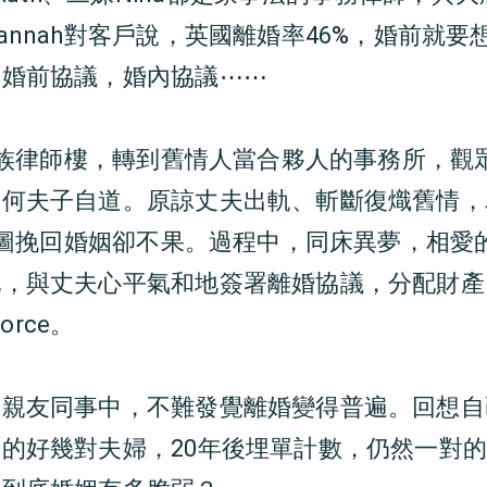
annah對客戶說，英國離婚率46%，婚前就
定婚前協議，婚內協議⋯⋯
開家族律師樓，轉到舊情人當合夥人的事務所，觀
如何夫子自道。原諒丈夫出軌、斬斷復熾舊情，
曾企圖挽回婚姻卻不果。過程中，同床異夢，相愛
她，與丈夫心平氣和地簽署離婚協議，分配財產
orce。
親友同事中，不難發覺離婚變得普遍。回想自
的好幾對夫婦，20年後埋單計數，仍然一對