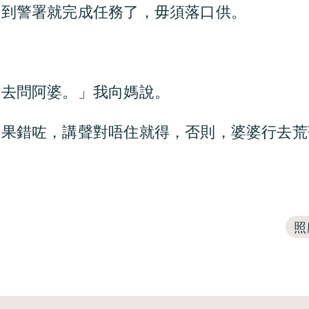
者到警署就完成任務了，毋須落口供。
前去問阿婆。」我向媽說。
如果錯咗，講聲對唔住就得，否則，婆婆行去荒
照