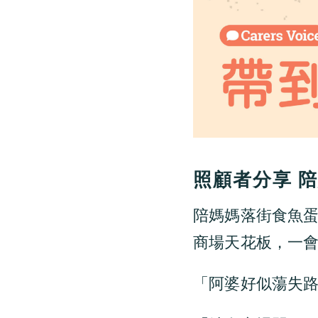
照顧者分享 
陪媽媽落街食魚
商場天花板，一
「阿婆好似蕩失