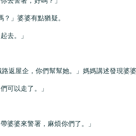
陪你去警署，好嗎？」
我嗎？」婆婆有點猶疑。
一起去。」
唔識路返屋企，你們幫幫她。」媽媽講述發現婆
你們可以走了。」
」
們帶婆婆來警署，麻煩你們了。」