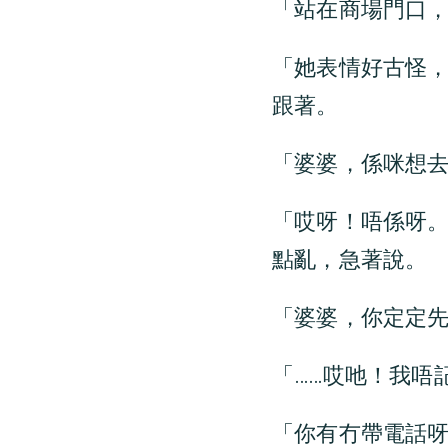
「站在商場門口
「她表情好古怪
跟著。
「婆婆，係咪想
「哎呀！唔係呀
點亂，急著說。
「婆婆，你定定
「……哎吔！我唔
「你有冇帶電話