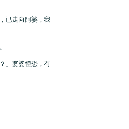
，已走向阿婆，我
。
？」婆婆惶恐，有
。