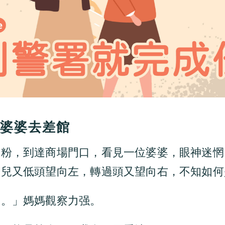
陪婆婆去差館
蛋粉，到達商場門口，看見一位婆婆，眼神迷惘
會兒又低頭望向左，轉過頭又望向右，不知如何
路。」媽媽觀察力强。