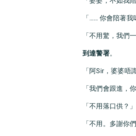
「婆婆，不如我
「…… 你會陪著
「不用驚，我們
到達警署
。
「阿Sir，婆婆
「我們會跟進，
「不用落口供？
「不用。多謝你