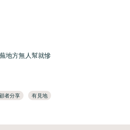
蕪地方無人幫就慘
顧者分享
有見地