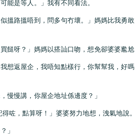
，可能是等人。」我有不同看法。
，似搵路搵唔到，問多句冇壞。」媽媽比我勇敢
去買餸呀？」媽媽以搭訕口吻，想免卻婆婆尷尬
。我想返屋企，我唔知點樣行，你幫幫我，好嗎
先，慢慢講，你屋企地址係邊度？」
記得咗，點算呀！」婆婆努力地想，洩氣地說
呀？」