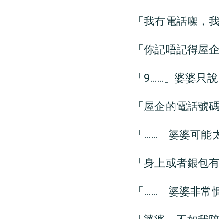
「我冇電話㗎，
「你記唔記得屋
「9……」婆婆只
「屋企的電話號
「……」婆婆可能
「身上或者銀包
「……」婆婆非常