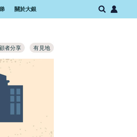
睇
關於大銀
顧者分享
有見地