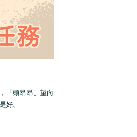
，「頭昂昂」望向
是好。