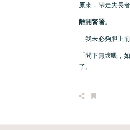
原來，帶走失長
離開警署
。
「我未必夠胆上
「問下無壞嘅，
了。」