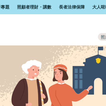
者專題
照顧者理財・講數
長者法律保障
大人啱
照