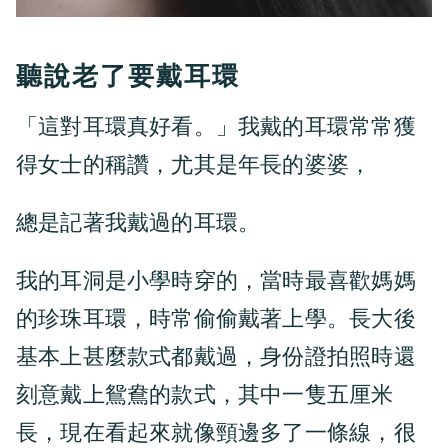
聽說老了要戴耳環
「這對耳環真好看。」我戴的耳環常常獲
得女士的稱讚，尤其是年長的婆婆，
總是記著我戴過的耳環。
我的耳洞是小學時穿的，當時最喜歡媽媽
的珍珠耳環，時常偷偷戴著上學。長大後
基本上甚麼款式都戴過，身份證拍照時還
刻意戴上鴛鴦的款式，其中一隻五厘米
長，現在看起來就像頸邊多了一條線，很