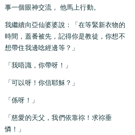
事一個眼神交流， 他馬上行動。
我繼續向亞仙婆婆說：「在等緊新衣物的
時間，蓋番被先，記得你是教徒，你想不
想帶住我邊唸經邊等？」
「我唔識，你帶呀！」
「可以呀！你信耶穌？」
「係呀！」
「慈愛的天父，我們依靠祢！求祢垂
憐！」