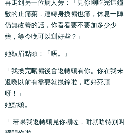
再走到另一位病人旁：「見你剛吃完這鐘
數的止痛藥，連轉身換褊也痛，休息一陣
仍無改善的話，你看看要不要加多少少
藥，等今晚可以瞓好些？」
她皺眉點頭：「唔。」
「我換完曬褊後會返轉頭看你。你在我未
返嚟以前有需要就㩒鐘啦，唔好死頂
呀！」
她點頭。
「 若果我返轉頭見你瞓咗，咁就唔特別叫