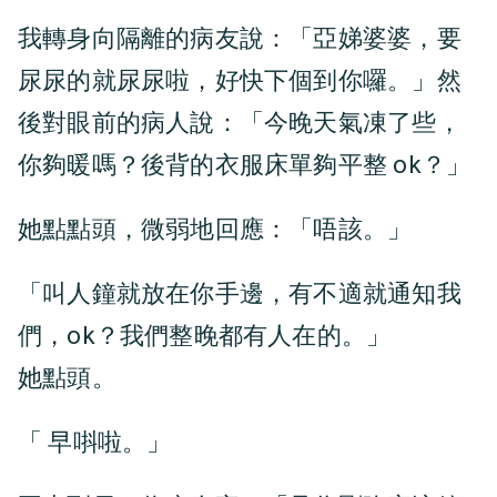
我轉身向隔離的病友說：「亞娣婆婆，要
尿尿的就尿尿啦，好快下個到你囉。」然
後對眼前的病人說：「今晚天氣凍了些，
你夠暖嗎？後背的衣服床單夠平整 ok？」
她點點頭，微弱地回應：「唔該。」
「叫人鐘就放在你手邊，有不適就通知我
們，ok？我們整晚都有人在的。」
她點頭。
「 早唞啦。」