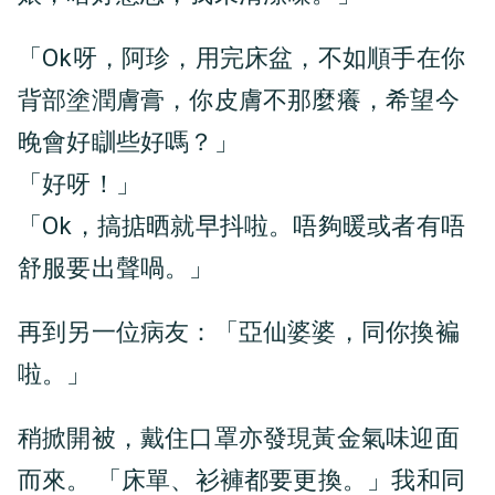
「Ok呀，阿珍，用完床盆，不如順手在你
背部塗潤膚膏，你皮膚不那麼癢，希望今
晚會好瞓些好嗎？」
「好呀！」
「Ok，搞掂晒就早抖啦。唔夠暖或者有唔
舒服要出聲喎。」
再到另一位病友：「亞仙婆婆，同你換褊
啦。」
稍掀開被，戴住口罩亦發現黃金氣味迎面
而來。 「床單、衫褲都要更換。」我和同