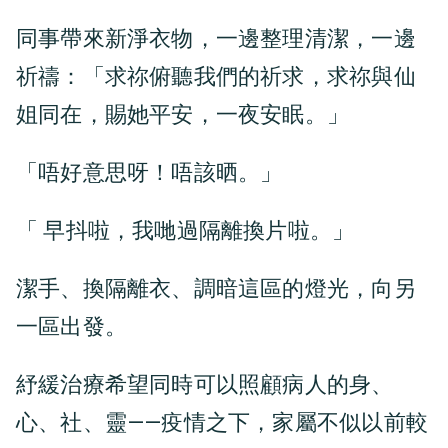
同事帶來新淨衣物，一邊整理清潔，一邊
祈禱：「求祢俯聽我們的祈求，求祢與仙
姐同在，賜她平安，一夜安眠。」
「唔好意思呀！唔該晒。」
「 早抖啦，我哋過隔離換片啦。」
潔手、換隔離衣、調暗這區的燈光，向另
一區出發。
紓緩治療希望同時可以照顧病人的身、
心、社、靈——疫情之下，家屬不似以前較