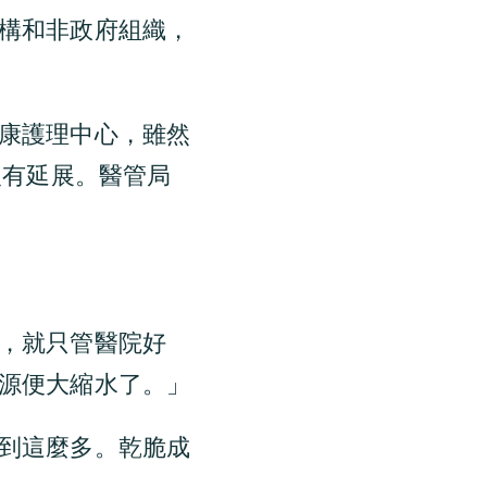
構和非政府組織，
康護理中心，雖然
沒有延展。醫管局
，就只管醫院好
源便大縮水了。」
到這麼多。乾脆成