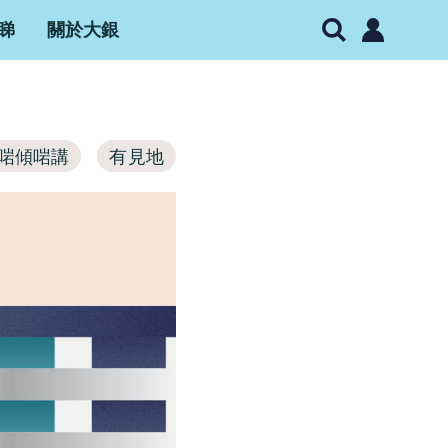
睇
關於大銀
啱傾啱講
有見地