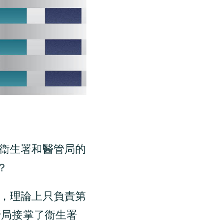
衞生署和醫管局的
？
，理論上只負責第
管局接掌了衞生署