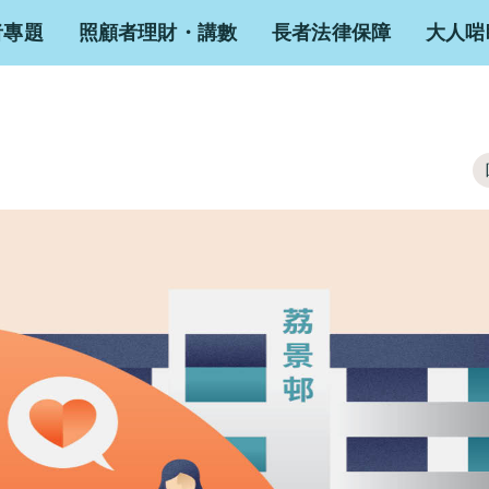
者專題
照顧者理財・講數
長者法律保障
大人啱