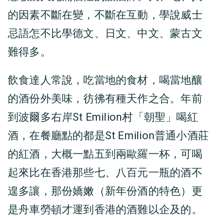
的因素不斷在變，不斷在互動，學說威士
忌語怎不比學德文、日文、中文、蒙古文
難得多。
飲食達人常說，吃當地的食材，喝當地釀
的酒份外美味，彷彿有種天作之合。年前
到波爾多右岸St Emilion村「朝聖」喝紅
酒，在餐廳點的都是St Emilion普通小酒莊
的紅酒，大概一點五到兩歐羅一杯，可喝
起來比在香港那些七、八百元一瓶的酒不
遑多讓，那份嬌嫩（新年份酒的特色）更
是舟車勞頓才運到香港的酒難以企及的。