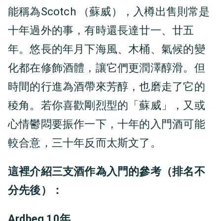
能稱為Scotch （蘇威），入樽出售則常是
十年過外的事，有時還長達廿一、廿五
年。悠長的年月下海風、木桶、氣候的變
化都在修飾酒體，讓它們更潤澤醇滑。但
時間的行進為酒帶來芳醇，也磨走了它的
稜角。若你喜歡剛烈型的「蘇威」，又或
心情鬱悶要振作一下，十年的入門酒可能
較合意，三十年反而太斯文了。
這裡介紹三支酒作為入門的參考（排名不
分先後）：
Ardbeg 10年