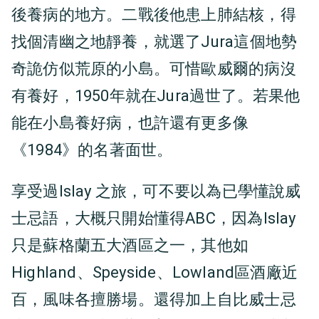
後養病的地方。二戰後他患上肺結核，得
找個清幽之地靜養，就選了Jura這個地勢
奇詭仿似荒原的小島。可惜歐威爾的病沒
有養好，1950年就在Jura過世了。若果他
能在小島養好病，也許還有更多像
《1984》的名著面世。
享受過Islay 之旅，可不要以為已學懂說威
士忌語，大概只開始懂得ABC，因為Islay
只是蘇格蘭五大酒區之一，其他如
Highland、Speyside、Lowland區酒廠近
百，風味各擅勝場。還得加上自比威士忌