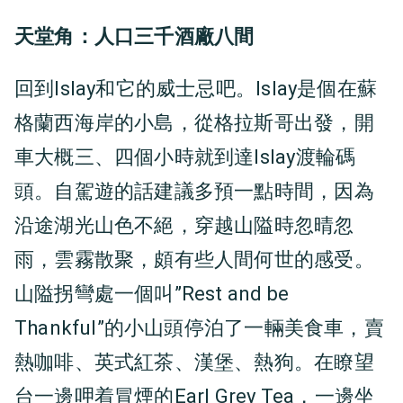
天堂角：人口三千酒廠八間
回到Islay和它的威士忌吧。Islay是個在蘇
格蘭西海岸的小島，從格拉斯哥出發，開
車大概三、四個小時就到達Islay渡輪碼
頭。自駕遊的話建議多預一點時間，因為
沿途湖光山色不絕，穿越山隘時忽晴忽
雨，雲霧散聚，頗有些人間何世的感受。
山隘拐彎處一個叫”Rest and be
Thankful”的小山頭停泊了一輛美食車，賣
熱咖啡、英式紅茶、漢堡、熱狗。在瞭望
台一邊呷着冒煙的Earl Grey Tea，一邊坐