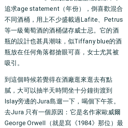
追求age statement（年份），倒喜歡混合
不同酒桶，用上不少盛載過Lafite、Petrus
等一級葡萄酒的酒桶儲存威士忌。它的酒
瓶的設計也甚具潮味，似Tiffany blue的酒
瓶放在任何角落都搶眼可喜，女士尤其被
吸引。
到這個時候若覺得在酒廠逛來逛去有點
膩，大可以抽半天時間坐十分鐘街渡到
Islay旁邊的Jura島遛一下，喝個下午茶。
去Jura 只有一個原因：它是名作家歐威爾
George Orwell（就是寫《1984》那位）最