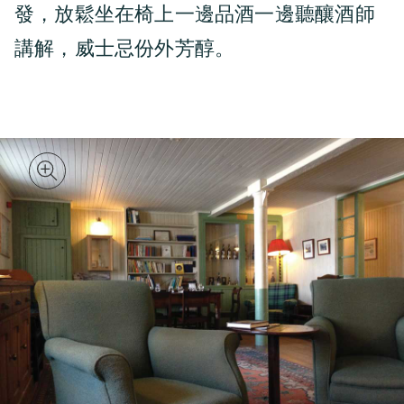
發，放鬆坐在椅上一邊品酒一邊聽釀酒師
講解，威士忌份外芳醇。