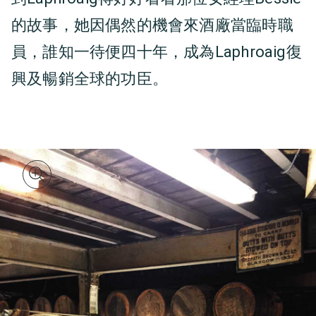
的故事，她因偶然的機會來酒廠當臨時職
員，誰知一待便四十年，成為Laphroaig復
興及暢銷全球的功臣。