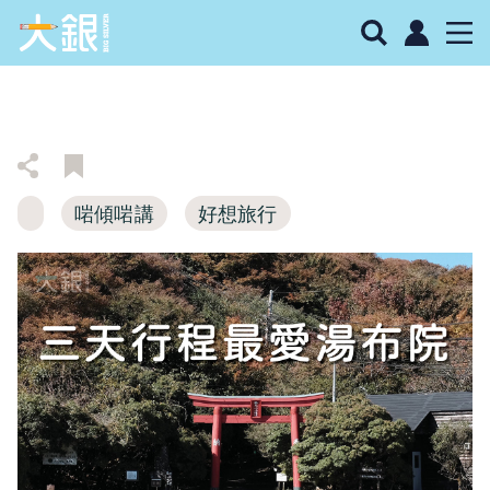
啱傾啱講
好想旅行