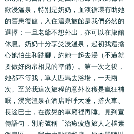
歡浸溫泉，特別是奶奶，血液循環有助她
的舊患復健，入住溫泉旅館是我們必然的
選擇；一旦老爺不想外出，亦可以在旅館
休息。奶奶十分享受浸溫泉，起初我還擔
心她怕生和跣腳，約她一起去浸（不過就
要做好肉帛相見的準備）。第一次之後，
她都不等我，單人匹馬去浴場，一天兩
次。至於我這次旅程的意外收穫是瘋狂補
眠，浸完溫泉在酒店呼呼大睡，搭火車、
長途巴士，在微晃的車廂裡再睡。見到宣
傳語句，別府號稱「治癒疲憊旅人之樸素