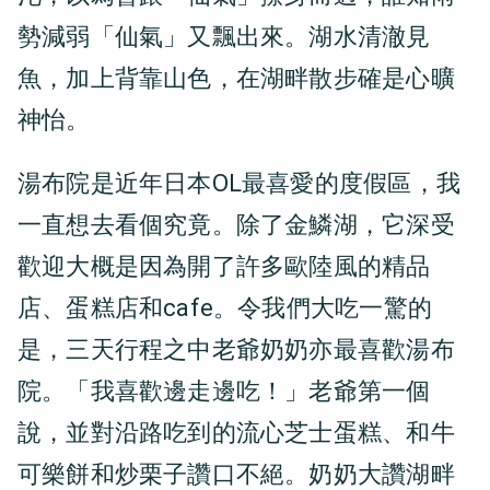
勢減弱「仙氣」又飄出來。湖水清澈見
魚，加上背靠山色，在湖畔散步確是心曠
神怡。
湯布院是近年日本OL最喜愛的度假區，我
一直想去看個究竟。除了金鱗湖，它深受
歡迎大概是因為開了許多歐陸風的精品
店、蛋糕店和cafe。令我們大吃一驚的
是，三天行程之中老爺奶奶亦最喜歡湯布
院。「我喜歡邊走邊吃！」老爺第一個
說，並對沿路吃到的流心芝士蛋糕、和牛
可樂餅和炒栗子讚口不絕。奶奶大讚湖畔