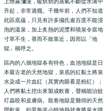
上煙霧瀰漫，暖烘烘的蒸氣不斷從水溝中
升起，非常過癮。千幾年前，人們不知道
此區底蘊，只見有許多攝氏逾百度不能浸
泡的溫泉，加上炙熱的泥漿和噴泉令當地
寸草不生，畏而不敢靠近，因而以「地
獄」稱呼之。
區內的八個地獄各有特色，血池地獄是日
本最古老的天然地獄，泉底的紅黏土將泉
水染成一片血紅（其實肉眼看是粉紅）；
人們將黏土挖出來製成軟膏，聲稱能治蚊
叮蟲咬和皮膚病。龍卷地獄是難得的天然
間歇泉，約莫每半小時地熱就會將泉水噴