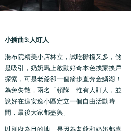
小插曲3:人盯人
湯布院精美小店林立，試吃攤檔又多，煞
是吸引，奶奶馬上啟動好奇本色挨家挨戶
探索，可是老爺卻一個箭步直奔金鱗湖！
為免失散，兩名「領隊」惟有人盯人，並
說好在這安逸小區定立一個自由活動時
間，最後大家都盡興。
以別府為目的地，是因為老爺和奶奶都喜