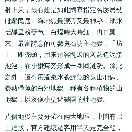
射上天；最有趣是如此國家指定名勝居然
毗鄰民居。海地獄最漂亮又最神秘，池水
恬靜呈粉藍色，白煙時大時細，冉冉飄
來。最富詩意的可數鬼石坊主地獄，「坊
主」即禿頭，用來形容翻滾的灰藍色泥漿
泡泡，在小雛菊旁形成一圈圈漣漪。除此
之外，還有用溫泉水養鱷魚的鬼山地獄、
養熱帶魚的白池地獄、種有各種植物的山
地獄，以及像小型遊樂園的灶地獄。
八個地獄主要分佈在兩大地區，中間有巴
士連接，官方建議遊客用半天走完全程，