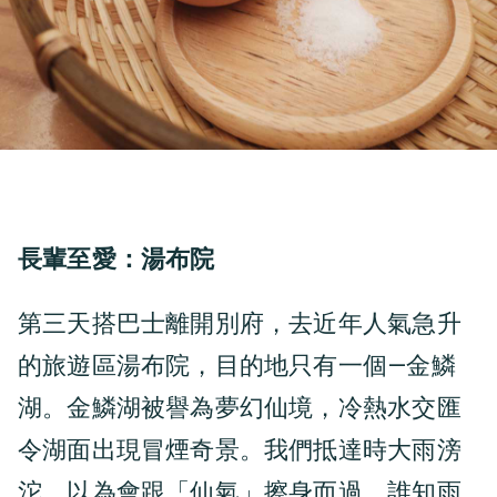
長輩至愛：湯布院
第三天搭巴士離開別府，去近年人氣急升
的旅遊區湯布院，目的地只有一個—金鱗
湖。金鱗湖被譽為夢幻仙境，冷熱水交匯
令湖面出現冒煙奇景。我們抵達時大雨滂
沱，以為會跟「仙氣」擦身而過，誰知雨