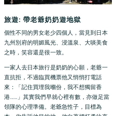
旅遊: 帶老爺奶奶遊地獄
個性不同的男女老少四個人，當見到日本
九州別府的明媚風光、浸溫泉、大啖美食
之時，笑容還是很一致。
一家人去日本旅行是奶奶的心願，老爺一
直抗拒，不過臨買機票他又悄悄打電話
來：「記住買埋我嗰份，我不想獨留香
港……」其實我們早就心裡有數，亦做足當
領隊的心理準備。老爺急性子，目標為