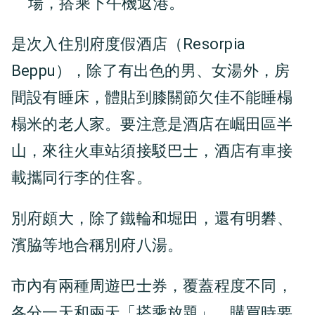
場，搭乘下午機返港。
是次入住別府度假酒店（Resorpia
Beppu），除了有出色的男、女湯外，房
間設有睡床，體貼到膝關節欠佳不能睡榻
榻米的老人家。要注意是酒店在崛田區半
山，來往火車站須接駁巴士，酒店有車接
載攜同行李的住客。
別府頗大，除了鐵輪和堀田，還有明礬、
濱脇等地合稱別府八湯。
市內有兩種周遊巴士券，覆蓋程度不同，
各分一天和兩天「搭乘放題」，購買時要