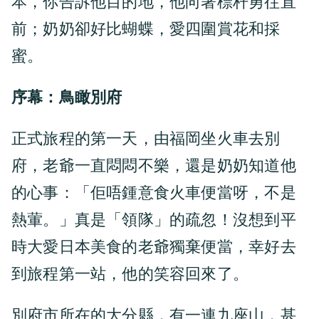
本，你告訴他目的地，他向著標杆勇往直
前；奶奶卻好比蝴蝶，愛四圍賞花和採
蜜。
序幕：鳥瞰別府
正式旅程的第一天，由福岡坐火車去別
府，老爺一直悶悶不樂，還是奶奶知道他
的心事：「佢唔鍾意食火車便當呀，不是
熱葷。」真是「領隊」的疏忽！沒想到平
時大愛日本美食的老爺獨棄便當，幸好去
到旅程第一站，他的笑容回來了。
別府市所在的大分縣，有一連九座山，甚