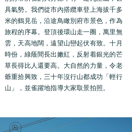
具氣勢。我們從市內搭纜車登上海拔千多
米的鶴見岳，沿途鳥瞰別府市景色，作為
旅程的序幕。登頂後環山走一圈，萬里無
雲，天高地闊，遠望山巒起伏有致。十月
時份，綠蔭間長出嫩紅，反射着銀光的芒
草長得比人還要高。大自然的力量，令老
爺重拾興致，三十年沒行山都成功「輕行
山」，並雀躍地指導大家取景拍照。