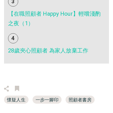
3
【在職照顧者 Happy Hour】輕嚐淺酌
之夜（1）
4
28歲夾心照顧者 為家人放棄工作
懷疑人生
一步一腳印
照顧者書房