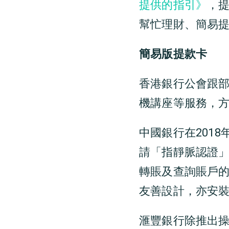
提供的指引》
，
幫忙理財、簡易
簡易版提款卡
香港銀行公會跟
機講座等服務，
中國銀行在201
請「指靜脈認證
轉賬及查詢賬戶
友善設計，亦安
滙豐銀行除推出