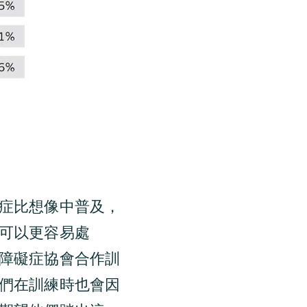
症比想像中普及，
可以更容易處
障礙症協會合作訓
們在訓練時也會因