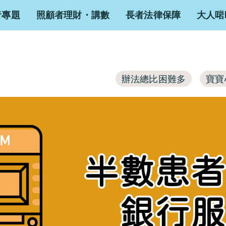
者專題
照顧者理財・講數
長者法律保障
大人啱
辦法總比困難多
寶寶