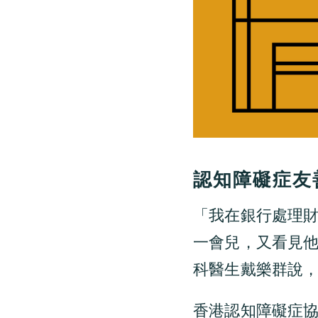
認知障礙症友
「我在銀行處理
一會兒，又看見
科醫生戴樂群說
香港認知障礙症協