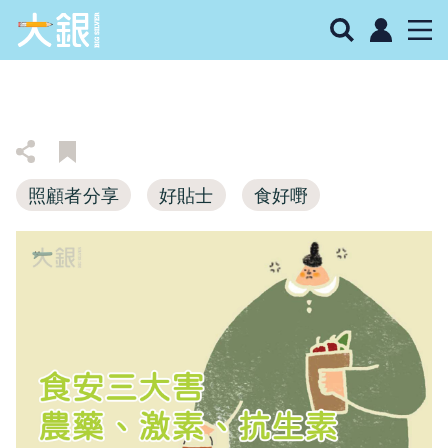
照顧者分享
好貼士
食好嘢