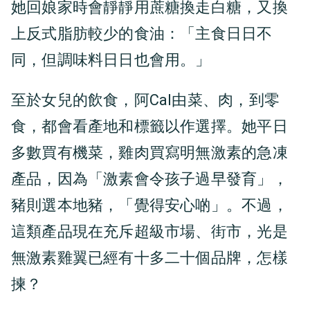
她回娘家時會靜靜用蔗糖換走白糖，又換
上反式脂肪較少的食油：「主食日日不
同，但調味料日日也會用。」
至於女兒的飲食，阿Cal由菜、肉，到零
食，都會看產地和標籤以作選擇。她平日
多數買有機菜，雞肉買寫明無激素的急凍
產品，因為「激素會令孩子過早發育」，
豬則選本地豬，「覺得安心啲」。不過，
這類產品現在充斥超級市場、街市，光是
無激素雞翼已經有十多二十個品牌，怎樣
揀？