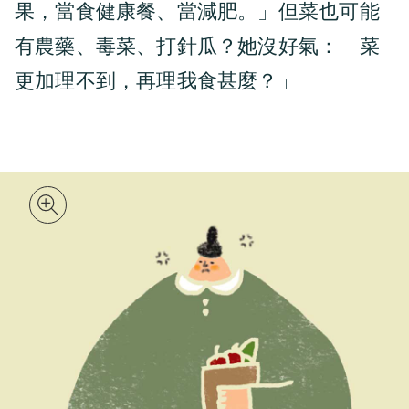
果，當食健康餐、當減肥。」但菜也可能
有農藥、毒菜、打針瓜？她沒好氣：「菜
更加理不到，再理我食甚麼？」