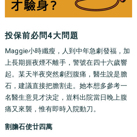
投保前必問4大問題
Maggie小時纖瘦，人到中年急劇發福，加
上長期捱夜煙不離手，警號在四十六歲響
起。某天半夜突然劇烈腹痛，醫生說是膽
石，建議直接把膽割走。她本想多參考一
名醫生意見才決定，豈料出院當日晚上腹
痛又來襲，惟有即時入院動刀。
割膽石使廿四萬