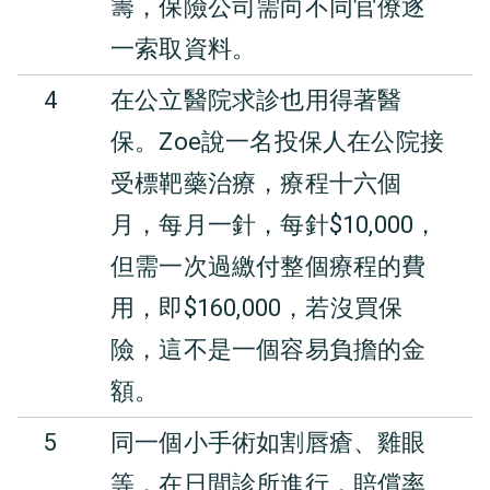
籌，保險公司需向不同官僚逐
一索取資料。
4
在公立醫院求診也用得著醫
保。Zoe說一名投保人在公院接
受標靶藥治療，療程十六個
月，每月一針，每針$10,000，
但需一次過繳付整個療程的費
用，即$160,000，若沒買保
險，這不是一個容易負擔的金
額。
5
同一個小手術如割唇瘡、雞眼
等，在日間診所進行，賠償率