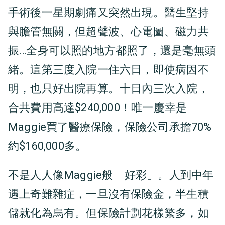
手術後一星期劇痛又突然出現。醫生堅持
與膽管無關，但超聲波、心電圖、磁力共
振…全身可以照的地方都照了，還是毫無頭
緒。這第三度入院一住六日，即使病因不
明，也只好出院再算。十日內三次入院，
合共費用高達$240,000！唯一慶幸是
Maggie買了醫療保險，保險公司承擔70%
約$160,000多。
不是人人像Maggie般「好彩」。人到中年
遇上奇難雜症，一旦沒有保險金，半生積
儲就化為烏有。但保險計劃花樣繁多，如