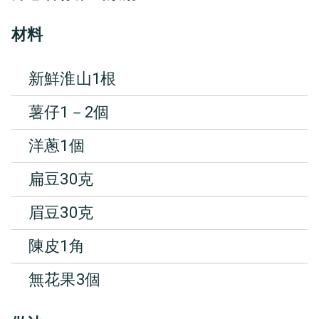
材料
新鮮淮山1根
薯仔1－2個
洋蔥1個
扁豆30克
眉豆30克
陳皮1角
無花果3個