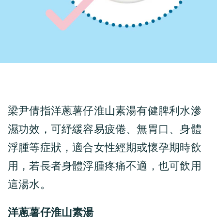
梁尹倩指洋蔥薯仔淮山素湯有健脾利水滲
濕功效，可紓緩容易疲倦、無胃口、身體
浮腫等症狀，適合女性經期或懷孕期時飲
用，若長者身體浮腫疼痛不適，也可飲用
這湯水。
洋蔥薯仔淮山素湯