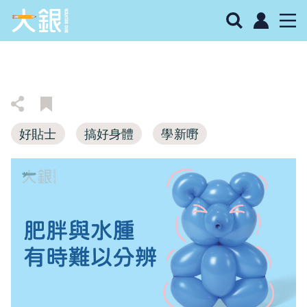
好貼士
搞好身體
學新嘢