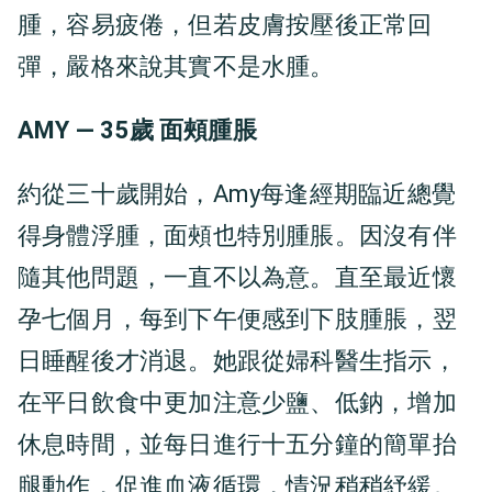
腫，容易疲倦，但若皮膚按壓後正常回
彈，嚴格來說其實不是水腫。
AMY — 35歲
面頰腫脹
約從三十歲開始，Amy每逢經期臨近總覺
得身體浮腫，面頰也特別腫脹。因沒有伴
隨其他問題，一直不以為意。直至最近懷
孕七個月，每到下午便感到下肢腫脹，翌
日睡醒後才消退。她跟從婦科醫生指示，
在平日飲食中更加注意少鹽、低鈉，增加
休息時間，並每日進行十五分鐘的簡單抬
腿動作，促進血液循環，情況稍稍紓緩。