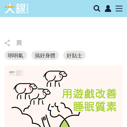
唞唞氣
搞好身體
好貼士