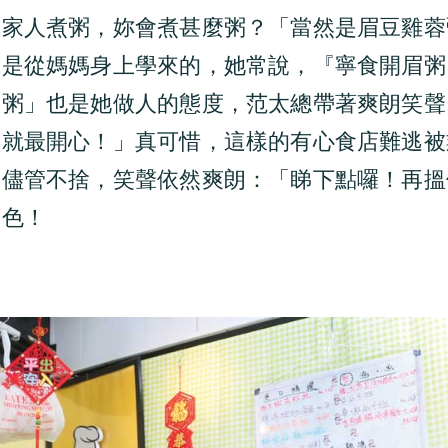
的家人煮粥，妳會煮甚麼粥？「當然是眉豆雞蓉
我是從媽媽身上學來的，她常說，『寧食開眉粥
眉粥」也是她做人的態度，范太總帶著爽朗笑聲
我就最開心！」真可惜，這樣的有心食店難逃被
太儘管不捨，笑聲依然爽朗：「睇下點囉！再搵
本色！