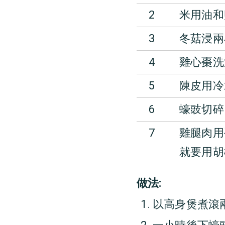
2
米用油和
3
冬菇浸兩
4
雞心棗洗
5
陳皮用冷
6
蠔豉切碎
7
雞腿肉用
就要用胡
做法:
以高身煲煮滾