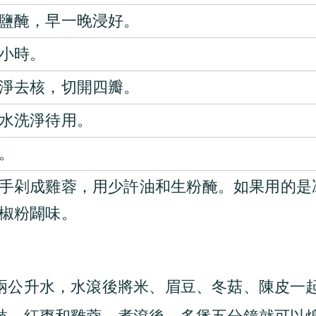
鹽醃，早一晚浸好。
小時。
淨去核，切開四瓣。
水洗淨待用。
。
手剁成雞蓉，用少許油和生粉醃。如果用的是
椒粉闢味。
兩公升水，水滾後將米、眉豆、冬菇、陳皮一