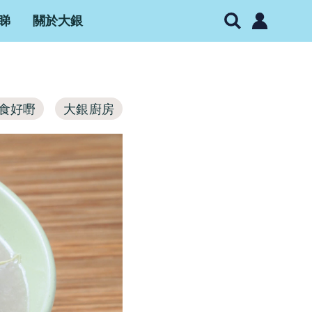
睇
關於大銀
食好嘢
大銀廚房