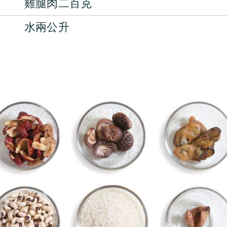
雞腿肉二百克
水兩公升