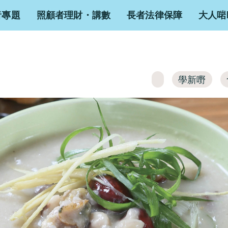
者專題
照顧者理財・講數
長者法律保障
大人啱
學新嘢