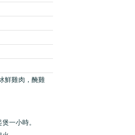
冰鮮雞肉，醃雞
起煲一小時。