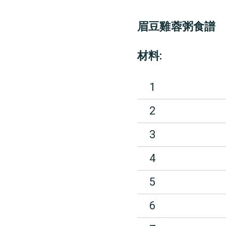
眉豆雞蓉粥食譜
材料:
1
2
3
4
5
6