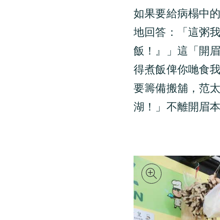
如果要給病榻中
地回答：「這粥
飯！』」這「開
得煮飯俾你哋食
要籌備搬舖，范
湖！」不離開眉