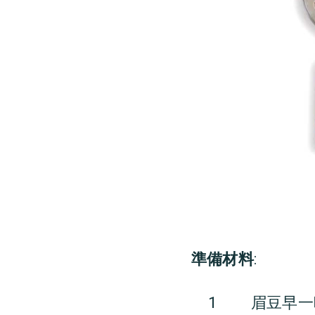
準備材料
:
1
眉豆早一