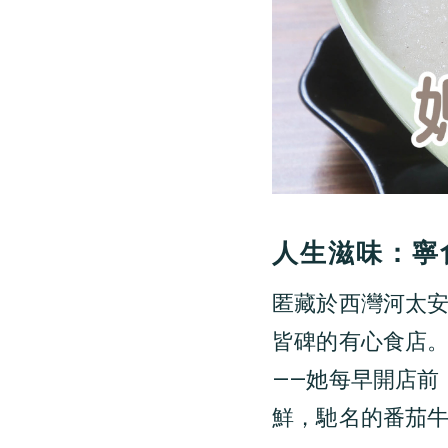
人生滋味：寧
匿藏於西灣河太
皆碑的有心食店
——她每早開店前
鮮，馳名的番茄