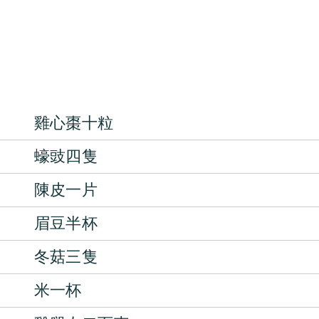
雞心棗十粒
蠔豉四隻
陳皮一片
眉豆半杯
冬菇三隻
米一杯