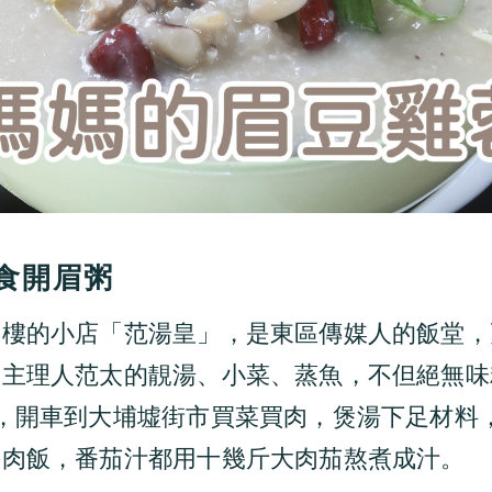
食開眉粥
安樓的小店「范湯皇」，是東區傳媒人的飯堂，
。主理人范太的靚湯、小菜、蒸魚，不但絕無味
，開車到大埔墟街市買菜買肉，煲湯下足材料
牛肉飯，番茄汁都用十幾斤大肉茄熬煮成汁。