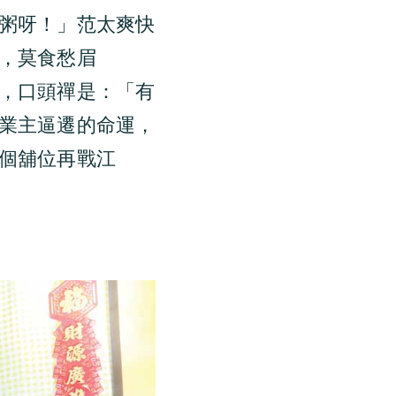
粥呀！」范太爽快
，莫食愁眉
，口頭禪是：「有
業主逼遷的命運，
個舖位再戰江