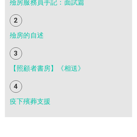
殮房服務員手記：面試篇
2
殮房的自述
3
【照顧者書房】《相送》
4
疫下殯葬支援