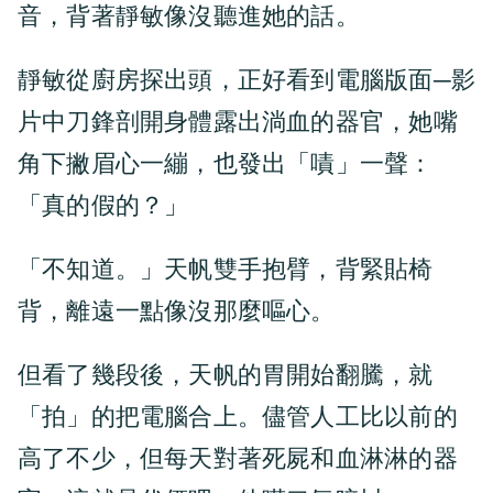
音，背著靜敏像沒聽進她的話。
靜敏從廚房探出頭，正好看到電腦版面─影
片中刀鋒剖開身體露出淌血的器官，她嘴
角下撇眉心一繃，也發出「嘖」一聲：
「真的假的？」
「不知道。」天帆雙手抱臂，背緊貼椅
背，離遠一點像沒那麼嘔心。
但看了幾段後，天帆的胃開始翻騰，就
「拍」的把電腦合上。儘管人工比以前的
高了不少，但每天對著死屍和血淋淋的器