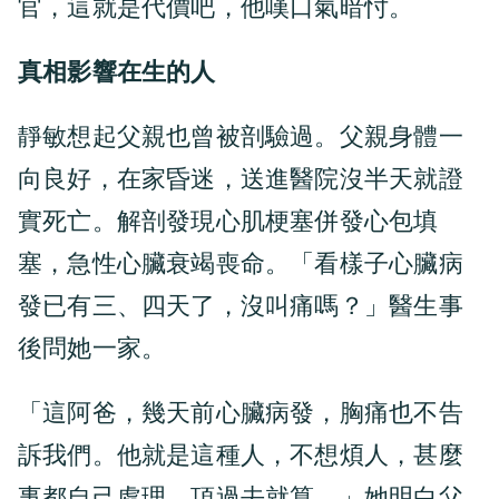
官，這就是代價吧，他嘆口氣暗忖。
真相影響在生的人
靜敏想起父親也曾被剖驗過。父親身體一
向良好，在家昏迷，送進醫院沒半天就證
實死亡。解剖發現心肌梗塞併發心包填
塞，急性心臟衰竭喪命。「看樣子心臟病
發已有三、四天了，沒叫痛嗎？」醫生事
後問她一家。
「這阿爸，幾天前心臟病發，胸痛也不告
訴我們。他就是這種人，不想煩人，甚麼
事都自己處理，頂過去就算。」她明白父