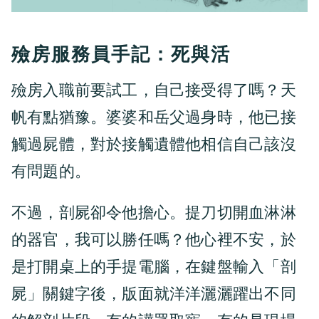
殮房服務員手記：死與活
殮房入職前要試工，自己接受得了嗎？天
帆有點猶豫。婆婆和岳父過身時，他已接
觸過屍體，對於接觸遺體他相信自己該沒
有問題的。
不過，剖屍卻令他擔心。提刀切開血淋淋
的器官，我可以勝任嗎？他心裡不安，於
是打開桌上的手提電腦，在鍵盤輸入「剖
屍」關鍵字後，版面就洋洋灑灑躍出不同