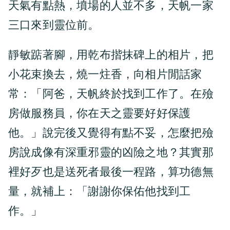
天氣有點熱，墳場的人並不多，天帆一家
三口來到靈位前。
靜敏踮著腳，用乾布揩抹碑上的相片，把
小花束換去，燒一炷香，向相片閒話家
常：「阿爸，天帆終於找到工作了。在殮
房做服務員，你在天之靈要好好保護
他。」說完後又覺得有點不妥，怎麼把殮
房說成像有深重邪靈的凶險之地？其實那
裡好歹也是送死者最後一程路，算功德無
量，就補上：「謝謝你保佑他找到工
作。」