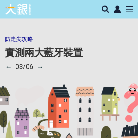
防走失攻略
實測兩大藍牙裝置
←
→
03/06