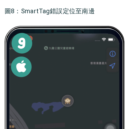
圖8：
SmartTag錯誤定位至南邊