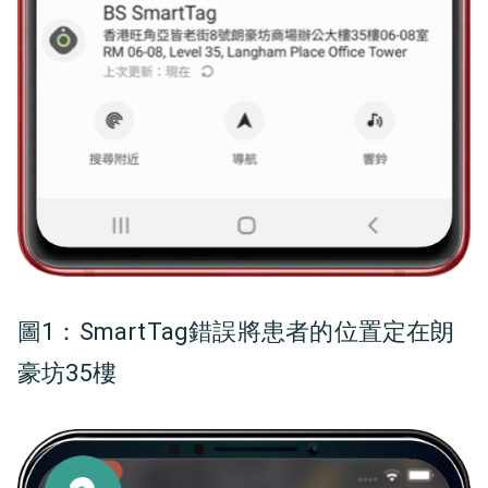
圖1：
SmartTag錯誤將患者的位置定在朗
豪坊35樓