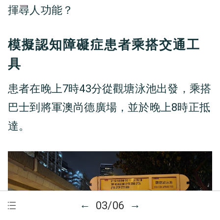
揮尋人功能？
模擬認知障礙症患者乘搭交通工
具
患者在晚上7時43分從觀塘泳池出發，乘搭
巴士到將軍澳尚德廣場，並於晚上8時正抵
達。
←
→
03/06