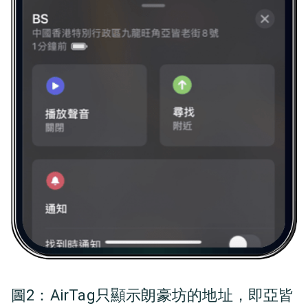
圖2：AirTag只顯示朗豪坊的地址，即亞皆