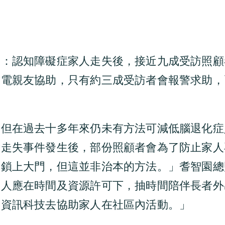
出：認知障礙症家人走失後，接近九成受訪照顧
致電親友協助，只有約三成受訪者會報警求助，
，但在過去十多年來仍未有方法可減低腦退化症
者走失事件發生後，部份照顧者會為了防止家人
會鎖上大門，但這並非治本的方法。」耆智園總
家人應在時間及資源許可下，抽時間陪伴長者外
用資訊科技去協助家人在社區內活動。」