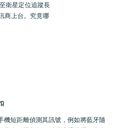
至
衛星
定位追蹤
長
訊商上台。究竟哪
扣
手機短距離偵測其訊號，例如將藍牙隨