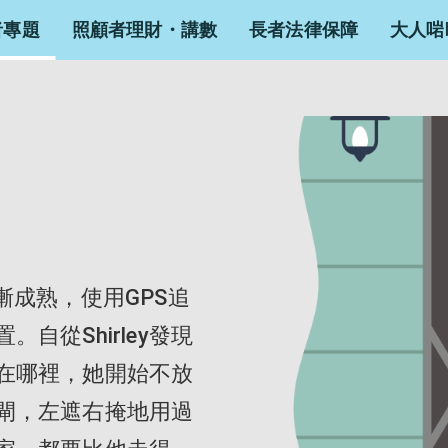
者專題
照顧者理財・講數
長者法律保障
大人啱
漸成熟，使用GPS追
自從Shirley發現
在哪裡，她開始不放
閘，左遮右掩地用過