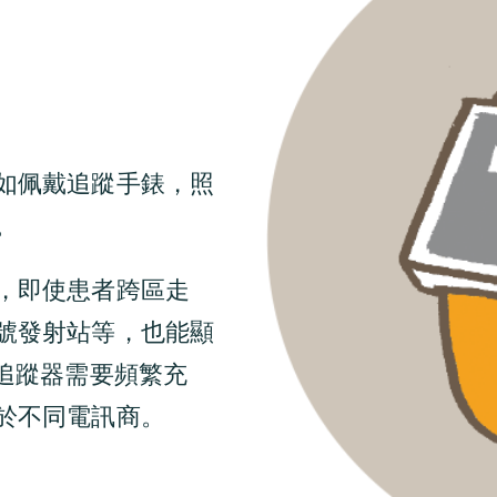
如佩戴追蹤手錶，照
。
，即使患者跨區走
號發射站等，也能顯
S追蹤器
需要頻繁充
於不同電訊商。