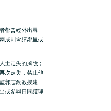
者都曾經外出尋
兩成則會請鄰里或
人士走失的風險；
再次走失，禁止他
監郭志銳教授建
出或參與日間護理