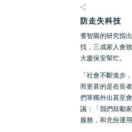
防走失科技
耆智園的研究指
找，三成家人會
大廈保安幫忙。
「社會不斷進步
而更甚的是在長
們單獨外出甚至
議：「我們鼓勵
服務，和充份運