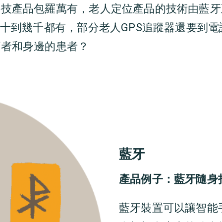
科技產品包羅萬有，
老人定位產品
的
技術由藍牙
十到幾千
都
有，部分
老人GPS追蹤器
還要到電
顧者和身邊的患者？
藍牙
產品例子：藍牙隨身
藍牙裝置可以讓智能