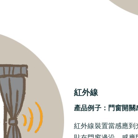
紅外線
產品例子：門窗開關
紅外線裝置當感應到
貼在門窗邊沿，感應