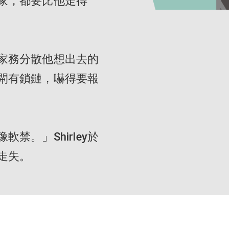
家，都要比他走得
家務分散他想出去的
閘有鎖鏈，嚇得要報
禁。」Shirley於
走失。