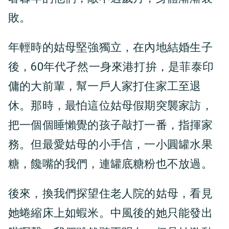
敗。
年輕時的姑母堅強獨立，在內地結婚生子
後，60年代孑然一身來港打拚，是菲泰印
傭的大前輩，幫一戶人家打住家工至退
休。那時，最怕這位姑母假期突襲家訪，
把一個個睡懶覺的孩子敲打一番，指揮家
務。但最愛姑母的小手信，一小圓罐水果
糖，饞嘴的我們，連罐底糖粉也不放過。
後來，換我們探望住老人院的姑母，看見
她蜷縮床上如蝦米。中風後的她只能發出