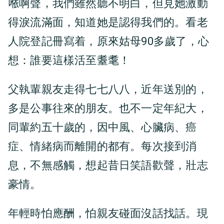
𠵱啊聲，我們雖然聽不明白，但見她激動
得淚流滿面，知道她是認得我們的。看老
人院登記冊寫着，原來姑母90多歲了，心
想：誰要這樣活至耋耄！
父執輩親友走得七七八八，近年送別的，
多是公事往來的朋友。也不一定年紀大，
同輩約五十歲的，因中風、心臟病、癌
症、情緒病而離開的都有。每次接到消
息，不無感觸，想起昔日笑語歡聲，壯志
豪情。
年輕時怕應酬，怕親友碰面沒話找話。現