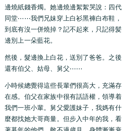
邊燒紙錢香燭。她邊燒邊絮絮哭說：四代
同堂⋯⋯我們兄妹穿上白衫黑褲白布鞋，
到底有沒一併燒掉？記不起來，只記得髪
邊別上一朵藍花。
然後，髮邊換上白花，送別了爸爸。之後
還有伯父、姑母、舅父⋯⋯
小時候總覺得這些長輩們很高大，充滿存
在感。伯父在家族中很有話語權，領導着
我們一班小輩。舅父愛護妹子，我媽有什
麼都找她大哥商量。但步入中年的我，看
著暮年的他們，敵不過歲月，身體漸漸衰