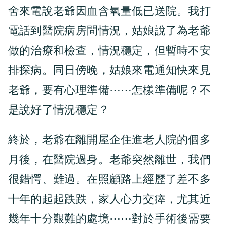
舍來電說老爺因血含氧量低已送院。我打
電話到醫院病房問情況，姑娘說了為老爺
做的治療和檢查，情況穩定，但暫時不安
排探病。同日傍晚，姑娘來電通知快來見
老爺，要有心理準備⋯⋯怎樣準備呢？不
是說好了情況穩定？
終於，老爺在離開屋企住進老人院的個多
月後，在醫院過身。老爺突然離世，我們
很錯愕、難過。在照顧路上經歷了差不多
十年的起起跌跌，家人心力交瘁，尤其近
幾年十分艱難的處境⋯⋯對於手術後需要