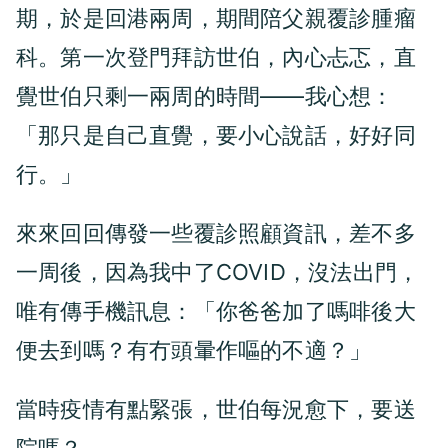
期，於是回港兩周，期間陪父親覆診腫瘤
科。第一次登門拜訪世伯，內心忐忑，直
覺世伯只剩一兩周的時間——我心想：
「那只是自己直覺，要小心說話，好好同
行。」
來來回回傳發一些覆診照顧資訊，差不多
一周後，因為我中了COVID，沒法出門，
唯有傳手機訊息：「你爸爸加了嗎啡後大
便去到嗎？有冇頭暈作嘔的不適？」
當時疫情有點緊張，世伯每況愈下，要送