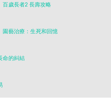
】百歲長者2 長壽攻略
】園藝治療：生死和回憶
長命的糾結
易