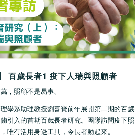
】 百歲長者1 疫下人瑞與照顧者
上萬，照顧不是易事。
心理學系助理教授劉喜寶前年展開第二期的百歲
筱蘭引入的首期百歲長者研究。團隊訪問疫下照
擾，唯有活用身邊工具，令長者動起來。