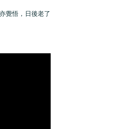
亦覺悟，日後老了