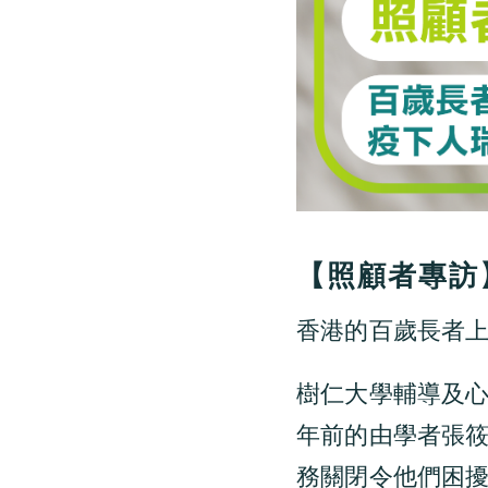
【照顧者專訪
香港的百歲長者
樹仁大學輔導及
年前的由學者張
務關閉令他們困