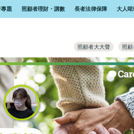
者專題
照顧者理財・講數
長者法律保障
大人啱
照顧者大大聲
照顧