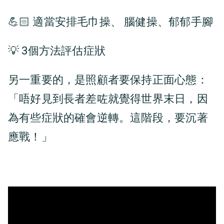
💪🏻 適當安排毛巾操、 腦健操、郁郁手腳
💡 3個方法評估症狀
另一重要的，是照顧者要保持正面心態：
「唔好見到長者差咗就覺得世界末日，因
為有些症狀的確會逆轉。這階段，要沉著
應戰！」