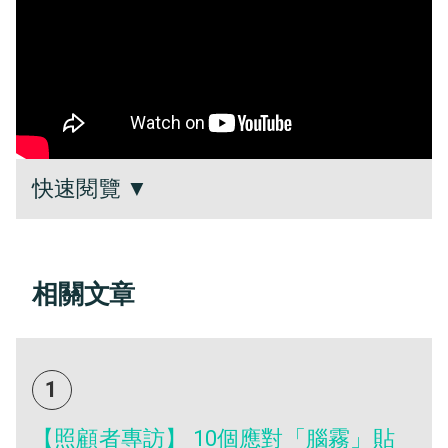
快速閱覽
▼
相關文章
1
【照顧者專訪】 10個應對「腦霧」貼