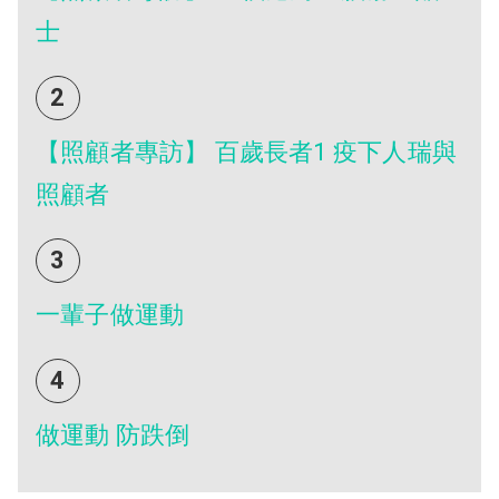
士
2
【照顧者專訪】 百歲長者1 疫下人瑞與
照顧者
3
一輩子做運動
4
做運動 防跌倒