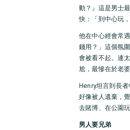
動？』這是男士最
快：「到中心玩
他在中心經會常
錢用？」這個氛
會被看不起。連
尬，最慘在於老
Henry坦言到
好像被人遺棄，
去賭博、在公園
男人要兄弟