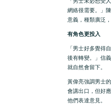
「男士未必想受
網絡很需要。」
意義，種類廣泛
有角色更投入
「男士好多覺得
後有轉變。」信
就自然會留下。
黃偉亮強調男士
會講出口，但好
他們表達意見。