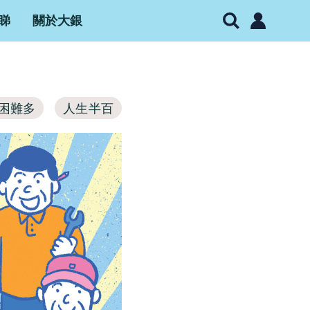
睇
關於大銀
困難多
人生半百