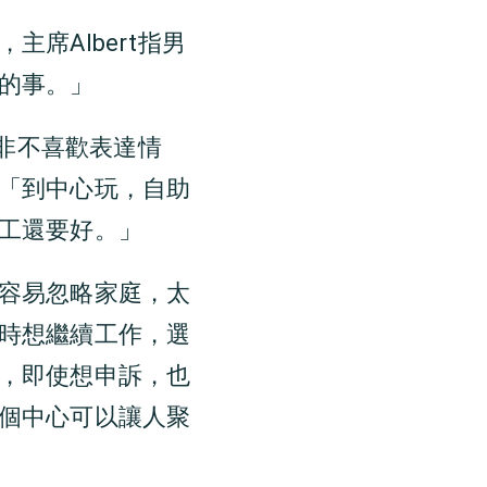
席Albert指男
的事。」
並非不喜歡表達情
「到中心玩，自助
工還要好。」
容易忽略家庭，太
時想繼續工作，選
，即使想申訴，也
個中心可以讓人聚