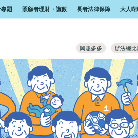
者專題
照顧者理財・講數
長者法律保障
大人啱
興趣多多
辦法總比