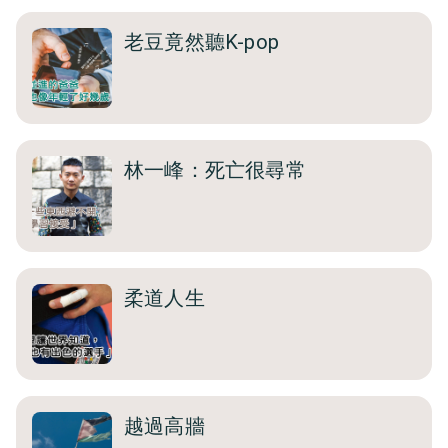
老豆竟然聽K-pop
林一峰：死亡很尋常
柔道人生
越過高牆