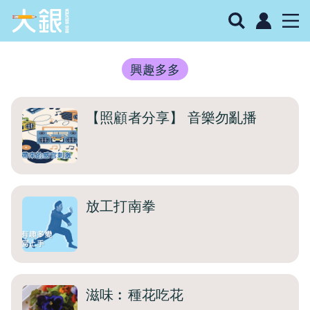
興趣多多
【照顧者分享】 音樂勿亂播
放工打南拳
滋味︰種花吃花