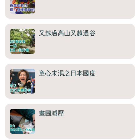
又越過高山又越過谷
童心未泯之日本國度
畫圖減壓