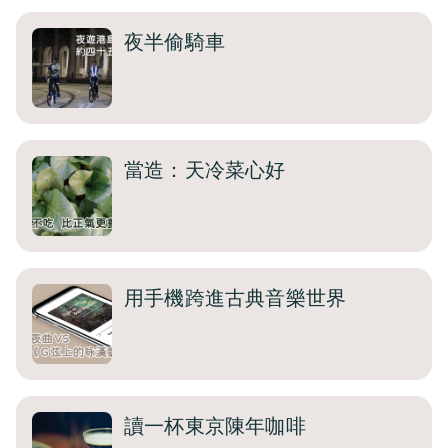
夜半偷騎車
當造：天冷菜心好
用手機跨進古典音樂世界
讀一杯東京陳年咖啡