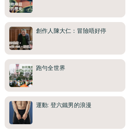
創作人陳大仁：冒險唔好停
跑勻全世界
運動: 登六鐵男的浪漫