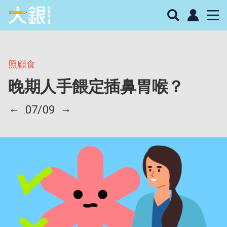
照顧食
晚期人手餵定插鼻胃喉？
←
→
07/09