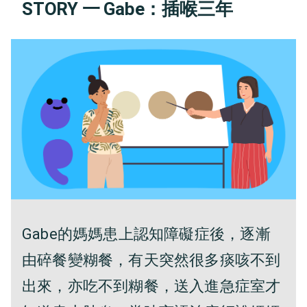
STORY 一 Gabe：插喉三年
Gabe的媽媽患上認知障礙症後，逐漸
由碎餐變糊餐，有天突然很多痰咳不到
出來，亦吃不到糊餐，送入進急症室才