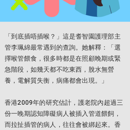
「到底插唔插喉？」這是耆智園護理部主
管李珮綿最常遇到的查詢。她解釋：「選
擇喉管餵食，很多時都是在照顧晚期或緊
急階段，如幾天都不吃東西，脫水無營
養，電解質失衡，病痛都會出現。」

香港2009年的研究估計，護老院內超過三
份一晚期認知障礙病人被插入管道餵飼，
而拉扯插管的病人，往往會被綁起來。香