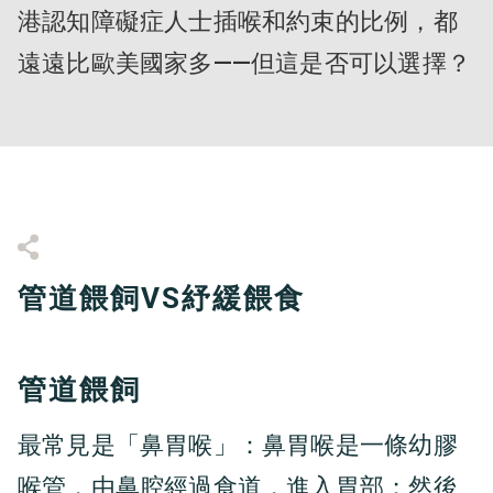
港認知障礙症人士插喉和約束的比例，都
遠遠比歐美國家多——但這是否可以選擇？
管道餵飼VS紓緩餵食
管道餵飼
最常見是「鼻胃喉」：鼻胃喉是一條幼膠
喉管，由鼻腔經過食道，進入胃部；然後