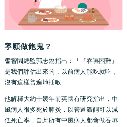
寧願做飽鬼？
耆智園總監郭志銳指出：「『吞嚥困難』
是我們評估出來的，以前病人能吃就吃，
沒有這樣普遍地插喉。」
他解釋大約十幾年前英國有研究指出，中
風病人很多死於肺炎，以管道餵飼可以減
低死亡率，自此所有中風病人都會做吞嚥