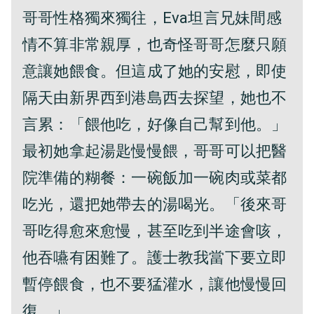
哥哥性格獨來獨往，Eva坦言兄妹間感
情不算非常親厚，也奇怪哥哥怎麼只願
意讓她餵食。但這成了她的安慰，即使
隔天由新界西到港島西去探望，她也不
言累：「餵他吃，好像自己幫到他。」
最初她拿起湯匙慢慢餵，哥哥可以把醫
院準備的糊餐：一碗飯加一碗肉或菜都
吃光，還把她帶去的湯喝光。「後來哥
哥吃得愈來愈慢，甚至吃到半途會咳，
他吞嚥有困難了。護士教我當下要立即
暫停餵食，也不要猛灌水，讓他慢慢回
復。」