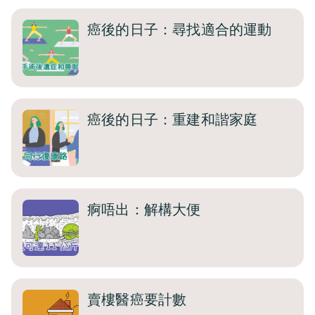
癌後的日子：尋找適合的運動
癌後的日子：重建和諧家庭
痾唔出：解構大便
賣樓醫癌要計數