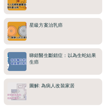
星級方案治乳癌
睇錯醫生斷錯症：以為生蛇結果
生癌
圖解: 為病人改裝家居