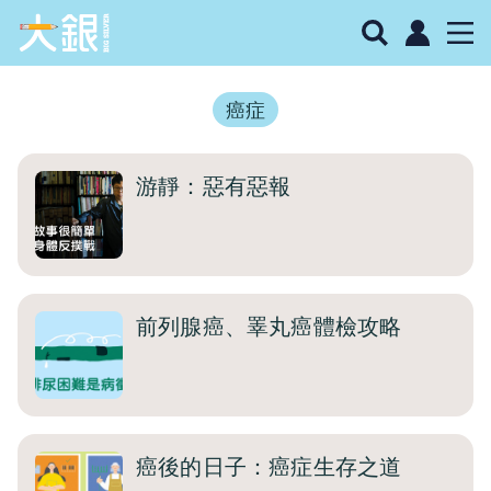
癌症
游靜：惡有惡報
前列腺癌、睪丸癌體檢攻略
癌後的日子：癌症生存之道