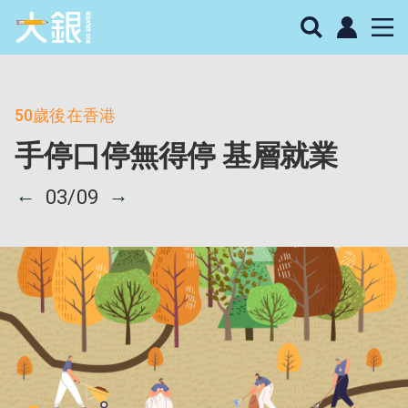
50歲後在香港
手停口停無得停 基層就業
←
→
03/09