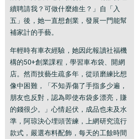
續聘請我？可做什麼維生？」自「入
五」後，她一直想創業，發展一門能幫
補家計的手藝。
年輕時有車衣經驗，她因此報讀社福機
構的50+創業課程，學習車布袋、開網
店。然而技藝生疏多年，從頭磨練比想
像中困難，「不知弄傷了手指多少遍，
朋友也反對，認為即使布袋多漂亮，賺
的錢很少。」心情起伏，成品也未及水
準，阿琼決心埋頭苦練，上網研究流行
款式，嚴選布料配飾，每天的工餘時間