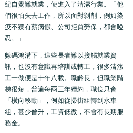
紀自覺難就業，便進入了清潔行業。「他
們很怕失去工作，所以面對剝削，例如染
疫不獲有薪病假、公司拒買勞保，都會啞
忍。」
數碼鴻溝下，這些長者難以接觸就業資
訊，也沒有意識再培訓或轉工，很多清潔
工一做便是十年八載。職齡長，但職業階
梯很短，普遍每兩三年續約，職位只會
「橫向移動」，例如從掃街組轉到水車
組，甚少晉升，工資低微，不會有長期服
務金。